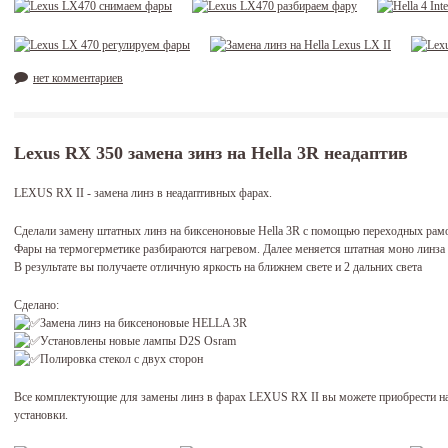
нет комментариев
Lexus RX 350 замена зинз на Hella 3R неадаптив
LEXUS RX II - замена линз в неадаптивных фарах.
Сделали замену штатных линз на биксеноновые Hella 3R с помощью переходных рам
Фары на термогерметике разбираются нагревом. Далее меняется штатная моно линза
В результате вы получаете отличную яркость на ближнем свете и 2 дальних света
Сделано:
Замена линз на биксеноновые HELLA 3R
Установлены новые лампы D2S Osram
Полировка стекол с двух сторон
Все комплектующие для замены линз в фарах LEXUS RX II вы можете приобрести н
установки.