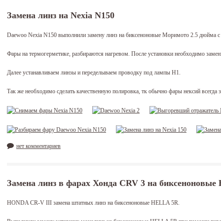
Замена линз на Nexia N150
Daewoo Nexia N150 выполнили замену линз на биксеноновые Моримото 2.5 дюйма 
Фары на термогерметике, разбираются нагревом. После установки необходимо замени
Далее устанавливаем линзы и переделываем проводку под лампы H1.
Так же необходимо сделать качественную полировка, тк обычно фары нексий всегда з
нет комментариев
Замена линз в фарах Хонда CRV 3 на биксеноновы
HONDA CR-V III замена штатных линз на биксеноновые HELLA 5R.