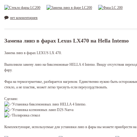
нет комментариев
Замена линз в фарах Lexus LX470 на Hella Intemo
Замена линз в фарах LEXUS LX 470.
Выполнили замену линз на биксеноновые HELLA 4 Intemo. Ввиду отсутствия перех
фару.
Фара на термогерметике, разбирается нагревом. Единственно нужно быть осторожны
стекло, а не пластик, может легко треснуть если переусердствовать.
Сделано:
Установка биксеноновых линз HELLA 4 Intemo.
Установка ксеноновых ламп D2S Narva
Полировка стекол
Комплектующие, используемые для установки линз в фары вы можете приобрести на