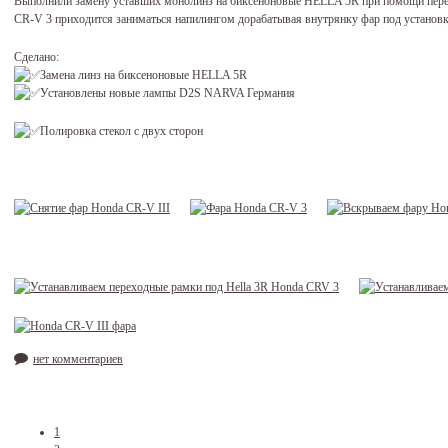
Выполнили замену уставших монолинз на биксеноновые HELLA 5R при помощи пере
CR-V 3 приходится заниматься напилингом дорабатывая внутрянку фар под установк
Сделано:
Замена линз на биксеноновые HELLA 5R
Установлены новые лампы D2S NARVA Германия
Полировка стекол с двух сторон
нет комментариев
1