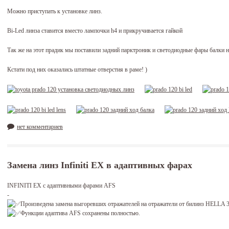
Можно приступать к установке линз.
Bi-Led линза ставится вместо лампочки h4 и прикручивается гайкой
Так же на этот прадик мы поставили задний парктроник и светодиодные фары балки н
Кстати под них оказались штатные отверстия в раме! )
нет комментариев
Замена линз Infiniti EX в адаптивных фарах
INFINITI EX с адаптивными фарами AFS
-
Произведена замена выгоревших отражателей на отражатели от билинз HELLA 
Функции адаптива AFS сохранены полностью.