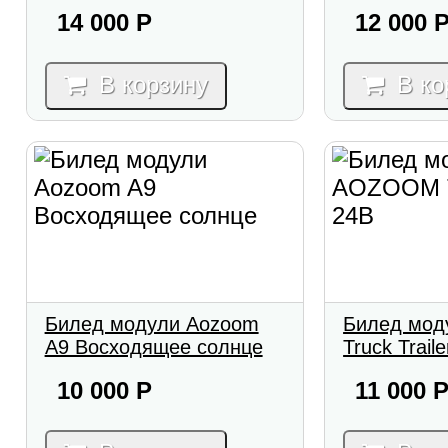
14 000
Р
12 000
В корзину
В ко
Билед модули Aozoom
Билед мо
A9 Восходящее солнце
Truck Trail
10 000
Р
11 000