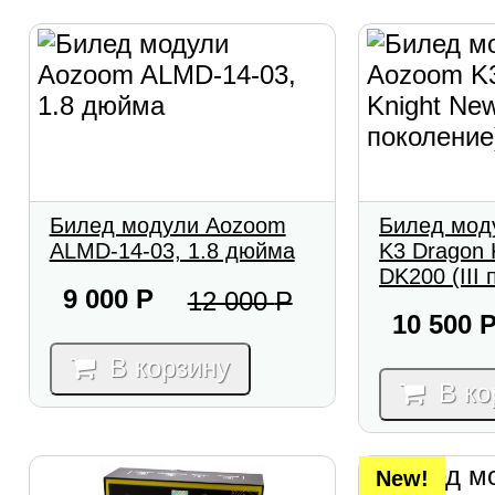
Билед модули Aozoom
Билед мод
ALMD-14-03, 1.8 дюйма
K3 Dragon 
DK200 (III
9 000
Р
12 000
Р
10 500
В корзину
В ко
New!