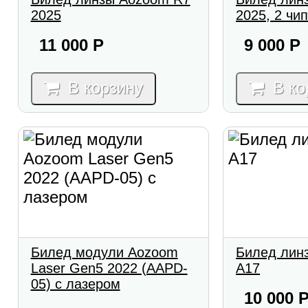
2025
2025, 2 чи
11 000
Р
9 000
Р
В корзину
В ко
Билед модули Aozoom
Билед лин
Laser Gen5 2022 (AAPD-
A17
05) с лазером
10 000