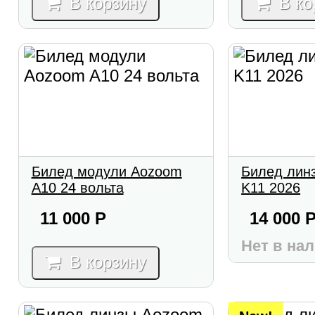
В корзину
В ко
Билед модули Aozoom
Билед лин
A10 24 вольта
K11 2026
11 000
Р
14 000
Нет в на
В корзину