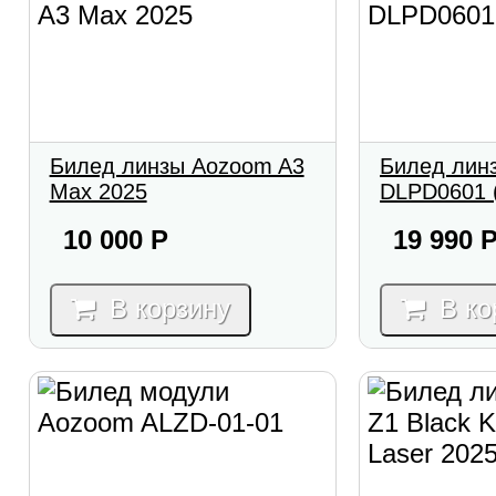
Билед линзы Aozoom A3
Билед лин
Max 2025
DLPD0601 
10 000
Р
19 990
В корзину
В ко