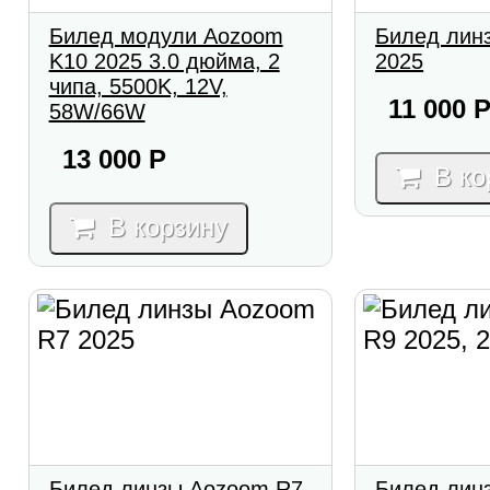
Билед модули Aozoom
Билед лин
K10 2025 3.0 дюйма, 2
2025
чипа, 5500K, 12V,
11 000
58W/66W
13 000
Р
В ко
В корзину
Билед линзы Aozoom R7
Билед лин