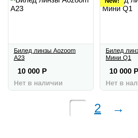
New!
Билед линзы Aozoom
Билед лин
A23
Мини Q1
10 000
Р
10 000
Нет в наличии
Нет в на
1
2
→