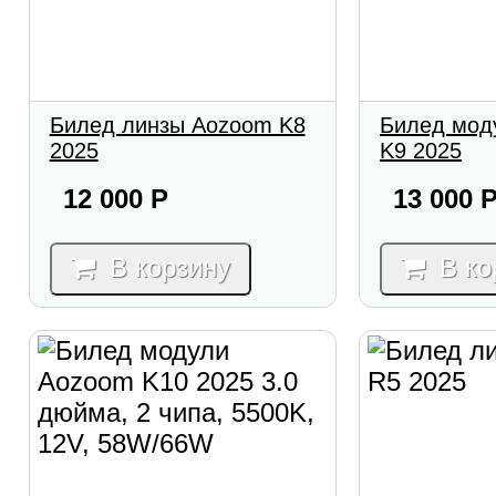
Билед линзы Aozoom K8
Билед мод
2025
K9 2025
12 000
Р
13 000
В корзину
В ко