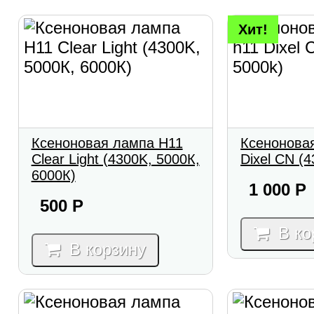
Хит!
Ксеноновая лампа Н11
Ксенонова
Сlear Light (4300K, 5000К,
Dixel CN (4
6000К)
1 000
Р
500
Р
В ко
В корзину