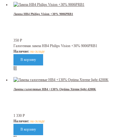
Лампа HB4 Philips Vision +30% 9006PRB1
Р
350
Галогенная лампа HB4 Philips Vision +30% 9006PRB1
Наличие:
на складе
Лампы галогенные HB4 +130% Optima Xtreme light 4200K
Р
1 330
Наличие:
на складе