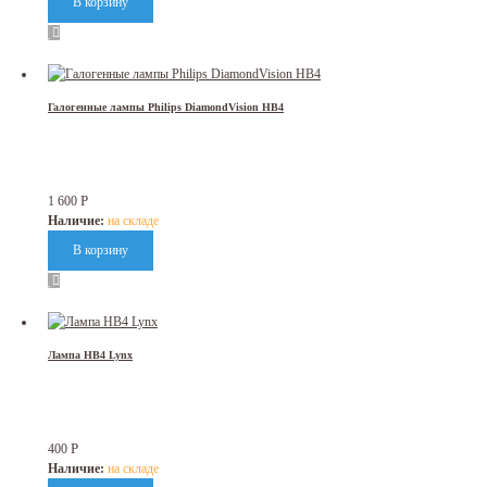
Галогенные лампы Philips DiamondVision HB4
Р
1 600
Наличие:
на складе
Лампа HB4 Lynx
Р
400
Наличие:
на складе