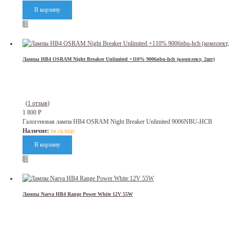
Лампы HB4 OSRAM Night Breaker Unlimited +110% 9006nbu-hcb (комплект, 2шт)
(
1 отзыв
)
Р
1 800
Галогеновая лампа HB4 OSRAM Night Breaker Unlimited 9006NBU-HCB
Наличие:
на складе
Лампы Narva HB4 Range Power White 12V 55W