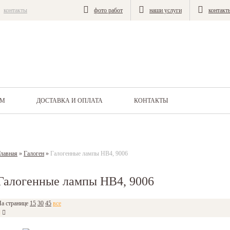
контакты
фото работ
наши услуги
контакт
АМ
ДОСТАВКА И ОПЛАТА
КОНТАКТЫ
лавная
»
Галоген
»
Галогенные лампы HB4, 9006
Галогенные лампы HB4, 9006
а странице
15
30
45
все